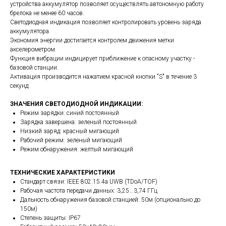
устройства аккумулятор позволяет осуществлять автономную работу
брелока не менее 60 часов.
Светодиодная индикация позволяет контролировать уровень заряда
аккумулятора.
Экономия энергии достигается контролем движения метки
акселерометром.
Функция вибрации индицирует приближение к опасному участку -
базовой станции.
Активация производится нажатием красной кнопки "S" в течение 3
секунд.
ЗНАЧЕНИЯ СВЕТОДИОДНОЙ ИНДИКАЦИИ:
Режим зарядки: синий постоянный
Зарядка завершена: зеленый постоянный
Низкий заряд: красный мигающий
Рабочий режим: зеленый мигающий
Режим обнаружения: желтый мигающий
ТЕХНИЧЕСКИЕ ХАРАКТЕРИСТИКИ
Стандарт связи: IEEE 802.15.4a UWB (TDoA/TOF)
Рабочая частота передачи данных: 3,25...3,74 ГГц
Дальность обнаружения базовой станцией: 50м (опционально до
150м)
Степень защиты: IP67