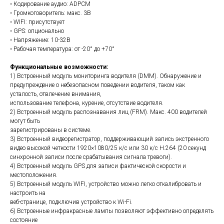
• Кодирование аудио: ADPCM
• Громкоговоритель: макс. 3В
• WIFI: присутствует
• GPS: опционально
• Напряжение: 10-32В
• Рабочая температура: от -20° до +70°
Функциональные возможности:
1) Встроенный модуль мониторинга водителя (DMM). Обнаружение и
предупреждение о небезопасном поведении водителя, таком как
усталость, отвлечение внимания,
использование телефона, курение, отсутствие водителя.
2) Встроенный модуль распознавания лиц (FRM). Макс. 400 водителей
могут быть
зарегистрированы в системе.
3) Встроенный видеорегистратор, поддерживающий запись экстренного
видео высокой четкости 1920×1080/25 к/с или 30 к/с H.264 (20 секунд
синхронной записи после срабатывания сигнала тревоги).
4) Встроенный модуль GPS для записи фактической скорости и
местоположения.
5) Встроенный модуль WIFI, устройство можно легко откалибровать и
настроить на
веб-странице, подключив устройство к Wi-Fi.
6) Встроенные инфракрасные лампы позволяют эффективно определять
состояние