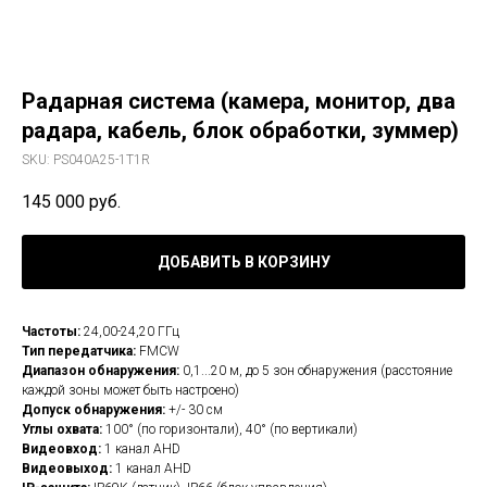
Радарная система (камера, монитор, два
радара, кабель, блок обработки, зуммер)
SKU:
PS040A25-1T1R
145 000
руб.
ДОБАВИТЬ В КОРЗИНУ
Частоты:
24,00-24,20 ГГц
Тип передатчика:
FMCW
Диапазон обнаружения:
0,1...20 м, до 5 зон обнаружения (расстояние
каждой зоны может быть настроено)
Допуск обнаружения:
+/- 30 см
Углы охвата:
100° (по горизонтали), 40° (по вертикали)
Видеовход:
1 канал AHD
Видеовыход:
1 канал AHD