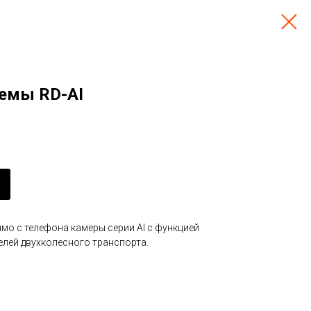
темы RD-AI
ямо с телефона камеры серии AI с функцией
елей двухколесного транспорта.