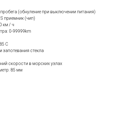
 пробега (обнуление при выключении питания)
 приемник (чип)
 км / ч
тра: 0-99999km
85 С
и запотевания стекла
ний скорости в морских узлах
етр: 85 мм